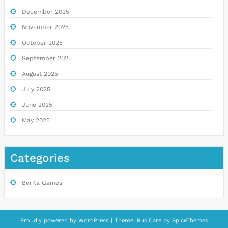
December 2025
November 2025
October 2025
September 2025
August 2025
July 2025
June 2025
May 2025
Categories
Berita Games
Proudly powered by
WordPress
| Theme:
BusiCare
by
SpiceThemes