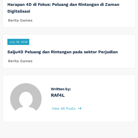
Harapan 4D di Fokus: Peluang dan Rintangan di Zaman
Digitalisasi
Berita Games
July 28, 2026
Salju4D Peluang dan Rintangan pada sektor Perjudian
Berita Games
Written by:
RAf4L
View All Posts