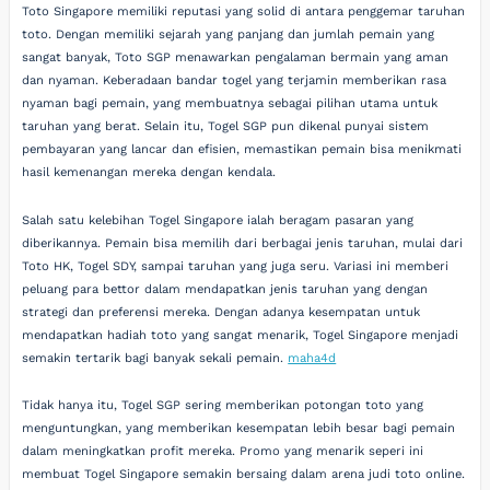
Toto Singapore memiliki reputasi yang solid di antara penggemar taruhan
toto. Dengan memiliki sejarah yang panjang dan jumlah pemain yang
sangat banyak, Toto SGP menawarkan pengalaman bermain yang aman
dan nyaman. Keberadaan bandar togel yang terjamin memberikan rasa
nyaman bagi pemain, yang membuatnya sebagai pilihan utama untuk
taruhan yang berat. Selain itu, Togel SGP pun dikenal punyai sistem
pembayaran yang lancar dan efisien, memastikan pemain bisa menikmati
hasil kemenangan mereka dengan kendala.
Salah satu kelebihan Togel Singapore ialah beragam pasaran yang
diberikannya. Pemain bisa memilih dari berbagai jenis taruhan, mulai dari
Toto HK, Togel SDY, sampai taruhan yang juga seru. Variasi ini memberi
peluang para bettor dalam mendapatkan jenis taruhan yang dengan
strategi dan preferensi mereka. Dengan adanya kesempatan untuk
mendapatkan hadiah toto yang sangat menarik, Togel Singapore menjadi
semakin tertarik bagi banyak sekali pemain.
maha4d
Tidak hanya itu, Togel SGP sering memberikan potongan toto yang
menguntungkan, yang memberikan kesempatan lebih besar bagi pemain
dalam meningkatkan profit mereka. Promo yang menarik seperi ini
membuat Togel Singapore semakin bersaing dalam arena judi toto online.