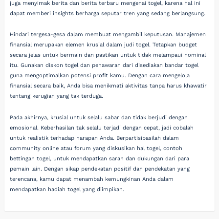
juga menyimak berita dan berita terbaru mengenai togel, karena hal ini
dapat memberi insights berharga seputar tren yang sedang berlangsung.
Hindari tergesa-gesa dalam membuat mengambil keputusan. Manajemen
finansial merupakan elemen krusial dalam judi togel. Tetapkan budget
secara jelas untuk bermain dan pastikan untuk tidak melampaui nominal
itu. Gunakan diskon togel dan penawaran dari disediakan bandar togel
guna mengoptimalkan potensi profit kamu. Dengan cara mengelola
finansial secara baik, Anda bisa menikmati aktivitas tanpa harus khawatir
tentang kerugian yang tak terduga.
Pada akhirnya, krusial untuk selalu sabar dan tidak berjudi dengan
emosional. Keberhasilan tak selalu terjadi dengan cepat, jadi cobalah
untuk realistik terhadap harapan Anda. Berpartisipasilah dalam
community online atau forum yang diskusikan hal togel, contoh
bettingan togel, untuk mendapatkan saran dan dukungan dari para
pemain lain. Dengan sikap pendekatan positif dan pendekatan yang
terencana, kamu dapat menambah kemungkinan Anda dalam
mendapatkan hadiah togel yang diimpikan.