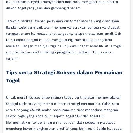
itu, pastikan penyedia menyediakan informasi mengenai bonus serta
diskon togel yang jelas dan gampang dipahami.
Terakhir, periksa layanan pelayanan customer service yang disediakan.
Bandar togel yang baik akan mempunyai struktur bantuan yang cepat
tanggap, entah itu melalui chat langsung, telepon, atau pun email. Cek
kamu dapat dengan mudah menghubungi mereka jika mengalami
masalah. Dengan meninjau tiga hal ini, kamu dapat memilih situs togel
yang terpercaya serta menjaga pengalaman bertaruh kamu selalu
terjamin.
Tips serta Strategi Sukses dalam Permainan
Togel
Untuk meraih sukses di permainan togel, penting agar memperlakukan
sebagai aktivitas yang membutuhkan strategi dan analisis. Salah satu
cara tips yang efektif adalah melaksanakan riset mendalam mengenai
sektor togel yang Anda pilih, seperti togel SGP dan togel HK.
Memperhatikan tendensi yang muncul dari data sebelumnya dapat
menolong kamu menghasilkan prediksi yang lebih baik. Selain itu, coba