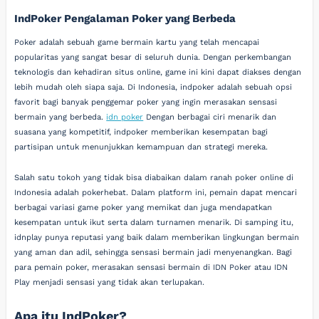
IndPoker Pengalaman Poker yang Berbeda
Poker adalah sebuah game bermain kartu yang telah mencapai
popularitas yang sangat besar di seluruh dunia. Dengan perkembangan
teknologis dan kehadiran situs online, game ini kini dapat diakses dengan
lebih mudah oleh siapa saja. Di Indonesia, indpoker adalah sebuah opsi
favorit bagi banyak penggemar poker yang ingin merasakan sensasi
bermain yang berbeda.
idn poker
Dengan berbagai ciri menarik dan
suasana yang kompetitif, indpoker memberikan kesempatan bagi
partisipan untuk menunjukkan kemampuan dan strategi mereka.
Salah satu tokoh yang tidak bisa diabaikan dalam ranah poker online di
Indonesia adalah pokerhebat. Dalam platform ini, pemain dapat mencari
berbagai variasi game poker yang memikat dan juga mendapatkan
kesempatan untuk ikut serta dalam turnamen menarik. Di samping itu,
idnplay punya reputasi yang baik dalam memberikan lingkungan bermain
yang aman dan adil, sehingga sensasi bermain jadi menyenangkan. Bagi
para pemain poker, merasakan sensasi bermain di IDN Poker atau IDN
Play menjadi sensasi yang tidak akan terlupakan.
Apa itu IndPoker?