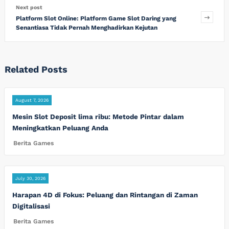
Next post
Platform Slot Online: Platform Game Slot Daring yang
Senantiasa Tidak Pernah Menghadirkan Kejutan
Related Posts
August 7, 2026
Mesin Slot Deposit lima ribu: Metode Pintar dalam
Meningkatkan Peluang Anda
Berita Games
July 30, 2026
Harapan 4D di Fokus: Peluang dan Rintangan di Zaman
Digitalisasi
Berita Games