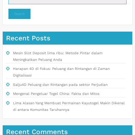
Search
Recent Posts
Mesin Slot Deposit lima ribu: Metode Pintar dalam
Meningkatkan Peluang Anda
Harapan 4D di Fokus: Peluang dan Rintangan di Zaman
Digitalisasi
Salju4D Peluang dan Rintangan pada sektor Perjudian
Mengenal Pengeluar Togel China: Fakta dan Mitos
Lima Alasan Yang Membuat Permainan Kayutogel Makin Dikenal
di antara Komunitas Taruhannya
Recent Comments