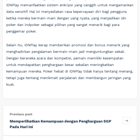
IDNPlay memanfaatkan sistem enkripsi yang canggih untuk mengamankan
data sensitif. Hal ini menyediakan rasa kepercayaan diri bagi pengguna
ketika mereka bermain-main dengan uang nyata, yang menjadikan idn
poker dan indpoker sebagai pilihan yang sangat menarik bagi para
penggemar poker.
Selain itu, IDNPlay kerap memberikan promosi dan bonus menarik yang
menghadirkan pengalaman bermain-main jadi menguntungkan sekali.
Dengan beraneka acara dan kompetisi, pemain memiliki kesempatan
untuk mendapatkan penghargaan besar sekalian meningkatkan
kemampuan mereka. Poker hebat di IDNPlay tidak hanya tentang menang,
tetapi juga tentang menikmati perjalanan dan membangun jaringan yang
kuat.
Previous post
Memperlihatkan Kemampuan dengan Penghargaan SGP
Pada Hari Ini