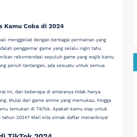
us Kamu Coba di 2024
ali menggeliat dengan berbagai permainan yang
 adalah penggemar game yang selalu ingin tahu
mberikan rekomendasi sepuluh game yang wajib kamu
yang penuh tantangan, ada sesuatu untuk semua
l ini, dan beberapa di antaranya tidak hanya
uang. Mulai dari game anime yang memukau, hingga
kamu temukan di TikTok. Apakah kamu siap untuk
di tahun 2024? Mari kita simak daftar menariknya!
di TikTok 2024