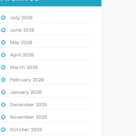
July 2026
June 2026
May 2026
April 2026
March 2026
February 2026
January 2026
December 2025
November 2025
October 2025