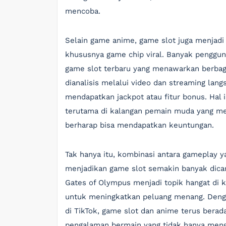
mencoba.
Selain game anime, game slot juga menjadi
khususnya game chip viral. Banyak pengg
game slot terbaru yang menawarkan berbaga
dianalisis melalui video dan streaming la
mendapatkan jackpot atau fitur bonus. Hal 
terutama di kalangan pemain muda yang me
berharap bisa mendapatkan keuntungan.
Tak hanya itu, kombinasi antara gameplay y
menjadikan game slot semakin banyak dicar
Gates of Olympus menjadi topik hangat di ka
untuk meningkatkan peluang menang. Denga
di TikTok, game slot dan anime terus bera
pengalaman bermain yang tidak hanya meng