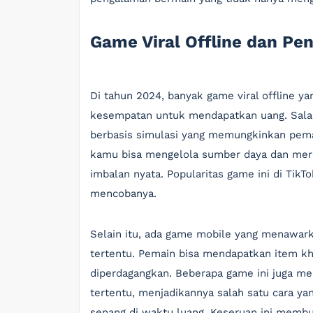
Game Viral Offline dan Pe
Di tahun 2024, banyak game viral offline y
kesempatan untuk mendapatkan uang. Sala
berbasis simulasi yang memungkinkan pema
kamu bisa mengelola sumber daya dan mera
imbalan nyata. Popularitas game ini di Ti
mencobanya.
Selain itu, ada game mobile yang menawar
tertentu. Pemain bisa mendapatkan item k
diperdagangkan. Beberapa game ini juga m
tertentu, menjadikannya salah satu cara y
senang di waktu luang. Keseruan ini membua